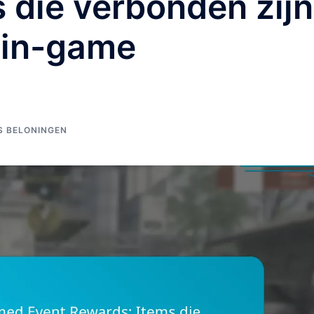
 die verbonden zijn
 in-game
S BELONINGEN