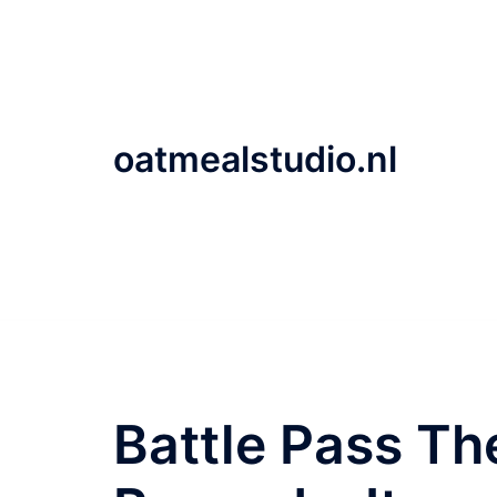
Skip
to
content
oatmealstudio.nl
Battle Pass T