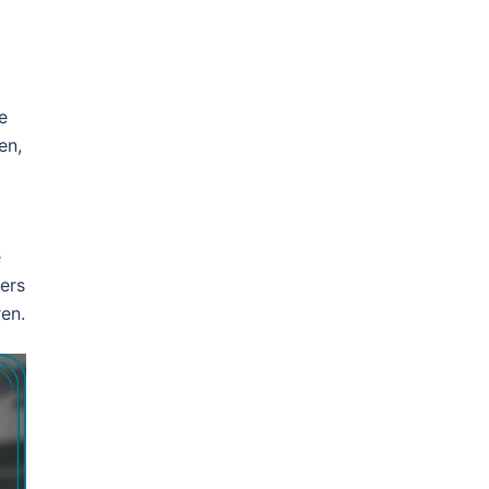
e
en,
e
ers
en.