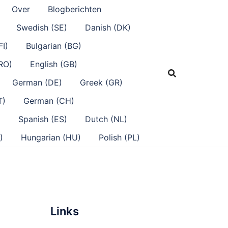
Over
Blogberichten
Swedish (SE)
Danish (DK)
FI)
Bulgarian (BG)
RO)
English (GB)
German (DE)
Greek (GR)
T)
German (CH)
)
Spanish (ES)
Dutch (NL)
)
Hungarian (HU)
Polish (PL)
Links