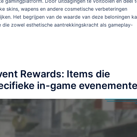
ke gamingplatform. Door uitdagingen te voltooien en deel t
e skins, wapens en andere cosmetische verbeteringen
ijken. Het begrijpen van de waarde van deze beloningen k
ne die zowel esthetische aantrekkingskracht als gameplay-
ent Rewards: Items die
pecifieke in-game evenement