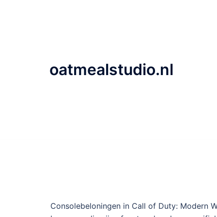
Skip
to
content
oatmealstudio.nl
Consolebeloningen in Call of Duty: Modern Wa