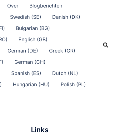
Over
Blogberichten
Swedish (SE)
Danish (DK)
FI)
Bulgarian (BG)
RO)
English (GB)
German (DE)
Greek (GR)
T)
German (CH)
)
Spanish (ES)
Dutch (NL)
)
Hungarian (HU)
Polish (PL)
Links